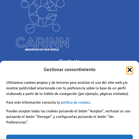
Contacto
Gestionar consentimiento
Polígono Industrial de Castrillo, Calle San Juan 18, 24199, Castrillo
de la Ribera, León (España)
Utilizamos cookies propias y de terceros para analizar el uso del sitio web y/o
mostrar publicidad relacionada con tu preferencia sobre la base de un perfil
info@carinngroup.com
elaborado a partir de tu hábito de navegación (por ejemplo, páginas visitadas).
c.sahelices@carinngroup.com
Para más información consulta la
política de cookies
.
987 255 560
Puedes aceptar todas las cookies pulsando el botón "Aceptar", rechazar su uso
pulsando el botón "Denegar" y configurarlas pulsando el botón "Ver
Protección de datos
Preferencias".
Políticas de privacidad