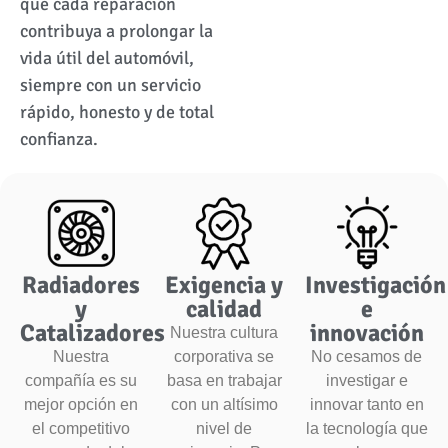
que cada reparación
contribuya a prolongar la
vida útil del automóvil,
siempre con un servicio
rápido, honesto y de total
confianza.
Radiadores
Exigencia y
Investigación
y
calidad
e
Catalizadores
innovación
Nuestra cultura
Nuestra
corporativa se
No cesamos de
compañía es su
basa en trabajar
investigar e
mejor opción en
con un altísimo
innovar tanto en
el competitivo
nivel de
la tecnología que