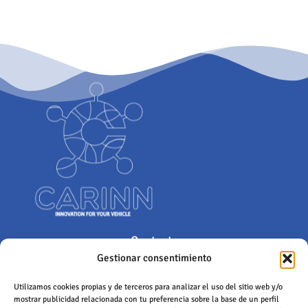
Contacto
Gestionar consentimiento
Polígono Industrial de Castrillo, Calle San Juan 18, 24199, Castrillo
de la Ribera, León (España)
Utilizamos cookies propias y de terceros para analizar el uso del sitio web y/o
mostrar publicidad relacionada con tu preferencia sobre la base de un perfil
info@carinngroup.com