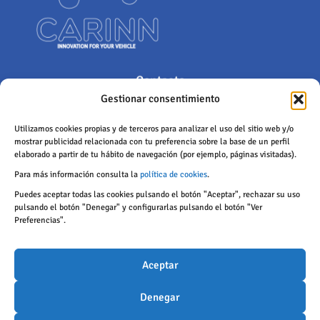
Contacto
Gestionar consentimiento
Polígono Industrial de Castrillo, Calle San Juan 18, 24199, Castrillo
de la Ribera, León (España)
Utilizamos cookies propias y de terceros para analizar el uso del sitio web y/o
mostrar publicidad relacionada con tu preferencia sobre la base de un perfil
info@carinngroup.com
elaborado a partir de tu hábito de navegación (por ejemplo, páginas visitadas).
c.sahelices@carinngroup.com
Para más información consulta la
política de cookies
.
987 255 560
Puedes aceptar todas las cookies pulsando el botón "Aceptar", rechazar su uso
pulsando el botón "Denegar" y configurarlas pulsando el botón "Ver
Preferencias".
Protección de datos
Políticas de privacidad
Aceptar
Política de cookies
Aviso legal
Denegar
Accesibilidad