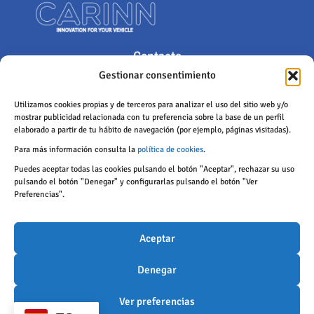
Contacto
Gestionar consentimiento
Polígono Industrial de Castrillo, Calle San Juan 18, 24199, Castrillo
de la Ribera, León (España)
Utilizamos cookies propias y de terceros para analizar el uso del sitio web y/o
mostrar publicidad relacionada con tu preferencia sobre la base de un perfil
info@carinngroup.com
elaborado a partir de tu hábito de navegación (por ejemplo, páginas visitadas).
c.sahelices@carinngroup.com
Para más información consulta la
política de cookies
.
987 255 560
Puedes aceptar todas las cookies pulsando el botón "Aceptar", rechazar su uso
pulsando el botón "Denegar" y configurarlas pulsando el botón "Ver
Preferencias".
Protección de datos
Políticas de privacidad
Aceptar
Política de cookies
Aviso legal
Denegar
Accesibilidad
Ver preferencias