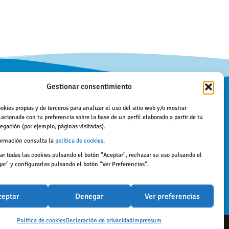
Gestionar consentimiento
Protección de datos
okies propias y de terceros para analizar el uso del sitio web y/o mostrar
Políticas de privacidad
lacionada con tu preferencia sobre la base de un perfil elaborado a partir de tu
egación (por ejemplo, páginas visitadas).
Política de cookies
ormación consulta la
política de cookies
.
Aviso legal
r todas las cookies pulsando el botón "Aceptar", rechazar su uso pulsando el
r" y configurarlas pulsando el botón "Ver Preferencias".
Accesibilidad
ceptar
Denegar
Ver preferencias
Política de cookies
Declaración de privacidad
Impressum