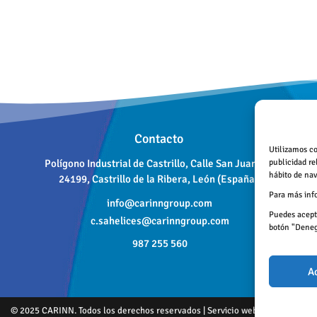
Contacto
Utilizamos co
Polígono Industrial de Castrillo, Calle San Juan 18,
publicidad re
hábito de nav
24199, Castrillo de la Ribera, León (España)
Para más inf
info@carinngroup.com
Puedes acepta
c.sahelices@carinngroup.com
botón "Denega
987 255 560
A
© 2025 CARINN. Todos los derechos reservados | Servicio web
Indosmedia